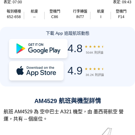
表定: 07:00
表定: 09:43
報到櫃檯
航廈
登機門
行李轉盤
航廈
登機門
652-658
--
C86
INT7
I
F14
下載 App 追蹤航班動態
4.8
★
★
★
★
★
504K 則評論
4.9
★
★
★
★
★
36.2K 則評論
AM4529 航班與機型詳情
航班 AM4529 為 空中巴士 A321 機型，由 墨西哥航空 營
運，共有 -- 個座位。