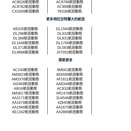
AC8026航班動態
AC8786航班動態
AC8782航班動態
AC999航班動態
CX1609航班動態
TK036航班動態
更多飛往亞特蘭大的航班
KE035航班動態
DL1564航班動態
DL296航班動態
DL332航班動態
DL388航班動態
DL831航班動態
DL1648航班動態
DL1706航班動態
DL371航班動態
DL583航班動態
DL9888航班動態
JX7052航班動態
探索更多
AC240航班動態
9M561航班動態
AM3823航班動態
6E6599航班動態
AM3378航班動態
AF1611航班動態
AI2469航班動態
AA8349航班動態
AI916航班動態
AC832航班動態
AM3817航班動態
AR1478航班動態
AA3171航班動態
3U4546航班動態
AA1679航班動態
4Z845航班動態
AA1949航班動態
AA1670航班動態
6E1342航班動態
AA2889航班動態