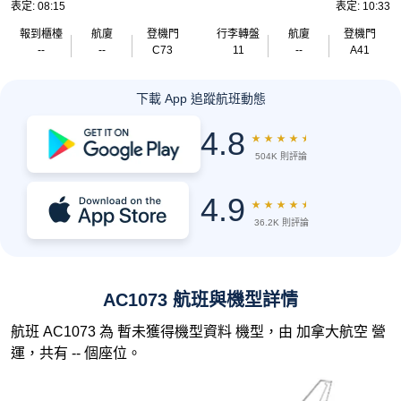
表定: 08:15
表定: 10:33
報到櫃檯
航廈
登機門
行李轉盤
航廈
登機門
--
--
C73
11
--
A41
下載 App 追蹤航班動態
4.8
★
★
★
★
★
504K 則評論
4.9
★
★
★
★
★
36.2K 則評論
AC1073 航班與機型詳情
航班 AC1073 為 暫未獲得機型資料 機型，由 加拿大航空 營
運，共有 -- 個座位。