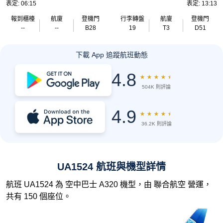
表定: 06:15
表定: 13:13
報到櫃檯
航廈
登機門
行李轉盤
航廈
登機門
--
--
B28
19
T3
D51
下載 App 追蹤航班動態
4.8
★
★
★
★
★
504K 則評論
4.9
★
★
★
★
★
36.2K 則評論
UA1524 航班與機型詳情
航班 UA1524 為 空中巴士 A320 機型，由 聯合航空 營運，
共有 150 個座位。