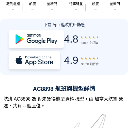
報到櫃檯
航廈
登機門
行李轉盤
航廈
登機門
--
--
--
--
--
--
下載 App 追蹤航班動態
4.8
★
★
★
★
★
504K 則評論
4.9
★
★
★
★
★
36.2K 則評論
AC8898 航班與機型詳情
航班 AC8898 為 暫未獲得機型資料 機型，由 加拿大航空 營
運，共有 -- 個座位。