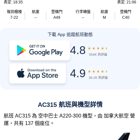
表定: 18:35
表定: 21:06
報到櫃檯
航廈
登機門
行李轉盤
航廈
登機門
7-22
--
A49
--
M
C40
下載 App 追蹤航班動態
4.8
★
★
★
★
★
504K 則評論
4.9
★
★
★
★
★
36.2K 則評論
AC315 航班與機型詳情
航班 AC315 為 空中巴士 A220-300 機型，由 加拿大航空 營
運，共有 137 個座位。