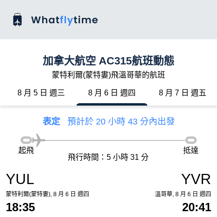
加拿大航空 AC315航班動態
蒙特利爾(蒙特婁)飛溫哥華的航班
8 月 5 日 週三
8 月 6 日 週四
8 月 7 日 週五
表定
預計於 20 小時 43 分內出發
起飛
抵達
飛行時間：5 小時 31 分
YUL
YVR
蒙特利爾(蒙特婁), 8 月 6 日 週四
溫哥華, 8 月 6 日 週四
18:35
20:41