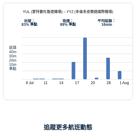
YUL (蒙特婁杜魯道機場) – YYZ (多倫多皮爾遜國際機場)
出發：
抵達：
平均延誤：
83% 準點
89% 準點
16min
延誤
40m
30m
20m
10m
準點
9 Jul
11
14
17
20
28
1 Aug
追蹤更多航班動態