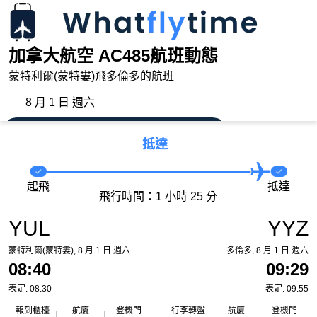
加拿大航空 AC485航班動態
蒙特利爾(蒙特婁)飛多倫多的航班
8 月 1 日 週六
抵達
起飛
抵達
飛行時間：1 小時 25 分
YUL
YYZ
蒙特利爾(蒙特婁), 8 月 1 日 週六
多倫多, 8 月 1 日 週六
08:40
09:29
表定: 08:30
表定: 09:55
報到櫃檯
航廈
登機門
行李轉盤
航廈
登機門