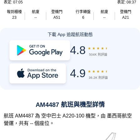
表定: 07:05
表定: 08:37
報到櫃檯
航廈
登機門
行李轉盤
航廈
登機門
23
--
A51
6
--
A21
下載 App 追蹤航班動態
4.8
★
★
★
★
★
504K 則評論
4.9
★
★
★
★
★
36.2K 則評論
AM4487 航班與機型詳情
航班 AM4487 為 空中巴士 A220-100 機型，由 墨西哥航空
營運，共有 -- 個座位。