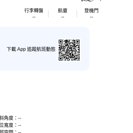
行李轉盤
航廈
登機門
--
--
--
下載 App 追蹤航班動態
斜角度：--
位寬度：--
部空間：--