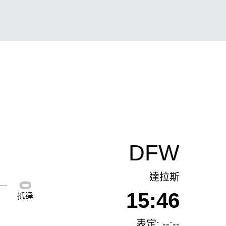
DFW
達拉斯
15:46
抵達
表定: --:--