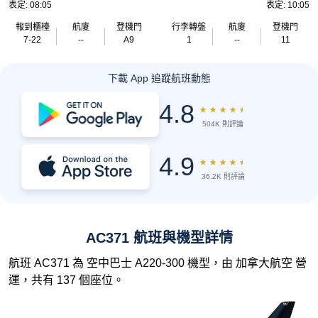
表定: 08:05
表定: 10:05
報到櫃檯
航廈
登機門
行李轉盤
航廈
登機門
7-22
--
A9
1
--
11
下載 App 追蹤航班動態
4.8
★
★
★
★
★
504K 則評論
4.9
★
★
★
★
★
36.2K 則評論
AC371 航班與機型詳情
航班 AC371 為 空中巴士 A220-300 機型，由 加拿大航空 營
運，共有 137 個座位。