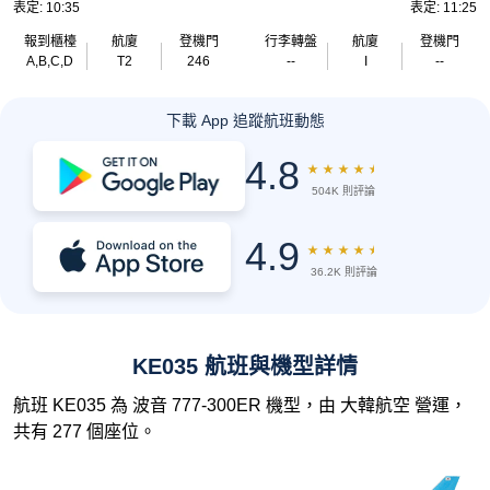
表定: 10:35
表定: 11:25
報到櫃檯
航廈
登機門
行李轉盤
航廈
登機門
A,B,C,D
T2
246
--
I
--
下載 App 追蹤航班動態
4.8
★
★
★
★
★
504K 則評論
4.9
★
★
★
★
★
36.2K 則評論
KE035 航班與機型詳情
航班 KE035 為 波音 777-300ER 機型，由 大韓航空 營運，
共有 277 個座位。