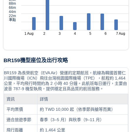
88m
66m
44m
22m
準點
1 Aug
2
3
4
5
6
7 Aug
BR159機型座位及出行攻略
BR159 為長榮航空（EVA Air）營運的定期航班，航線為韓國首爾仁
川國際機場（ICN）飛往台灣桃園國際機場（TPE），航程約 1,464
公里，平均飛行時間約為 2 小時 40 分鐘。此航班每日運行，主要由
波音 787-9 機型執飛，提供穩定且高品質的航班服務。
資訊
詳情
平均票價
約 TWD 10,000 起（依季節與艙等而異）
適合旅遊季節
春季（3–5 月）與秋季（9–11 月）
飛行距離
約 1,464 公里