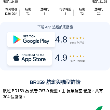
表定: 19:45
表定: 21:25
報到櫃檯
航廈
登機門
行李轉盤
航廈
登機門
D26-D34
T1
8
8
T2
C1
下載 App 追蹤航班動態
4.8
★
★
★
★
★
504K 則評論
4.9
★
★
★
★
★
36.2K 則評論
BR159 航班與機型詳情
航班 BR159 為 波音 787-9 機型，由 長榮航空 營運，共有
304 個座位。