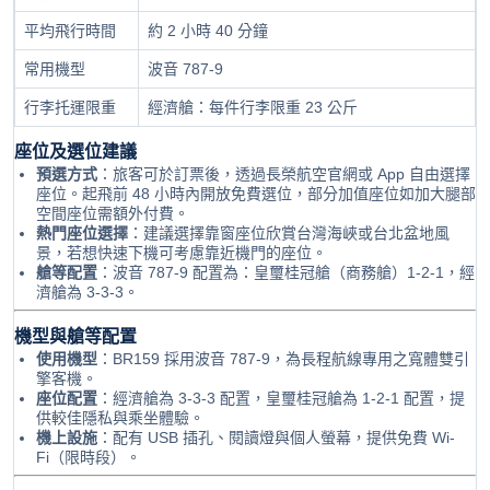
平均飛行時間
約 2 小時 40 分鐘
常用機型
波音 787-9
行李托運限重
經濟艙：每件行李限重 23 公斤
座位及選位建議
預選方式
：旅客可於訂票後，透過長榮航空官網或 App 自由選擇
座位。起飛前 48 小時內開放免費選位，部分加值座位如加大腿部
空間座位需額外付費。
熱門座位選擇
：建議選擇靠窗座位欣賞台灣海峽或台北盆地風
景，若想快速下機可考慮靠近機門的座位。
艙等配置
：波音 787-9 配置為：皇璽桂冠艙（商務艙）1-2-1，經
濟艙為 3-3-3。
機型與艙等配置
使用機型
：BR159 採用波音 787-9，為長程航線專用之寬體雙引
擎客機。
座位配置
：經濟艙為 3-3-3 配置，皇璽桂冠艙為 1-2-1 配置，提
供較佳隱私與乘坐體驗。
機上設施
：配有 USB 插孔、閱讀燈與個人螢幕，提供免費 Wi-
Fi（限時段）。