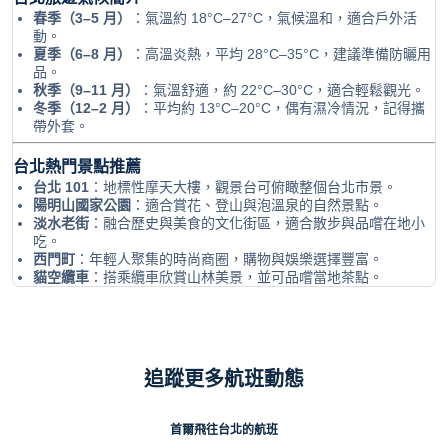
春季（3–5 月）
：氣溫約 18°C–27°C，氣候溫和，適合戶外活
動。
夏季（6–8 月）
：高溫炎熱，平均 28°C–35°C，建議準備防曬用
品。
秋季（9–11 月）
：氣溫舒適，約 22°C–30°C，適合輕鬆觀光。
冬季（12–2 月）
：平均約 13°C–20°C，偶有濕冷情況，記得攜
帶外套。
台北熱門景點推薦
台北 101
：地標性摩天大樓，觀景台可俯瞰整個台北市景。
陽明山國家公園
：適合賞花、登山與泡溫泉的自然景點。
淡水老街
：融合歷史與美食的文化街區，適合散步與品嚐在地小
吃。
西門町
：年輕人聚集的時尚商圈，購物與娛樂選擇豐富。
貓空纜車
：搭乘纜車欣賞山林美景，並可品嚐當地茶點。
追蹤更多航班動態
首爾飛往台北的航班