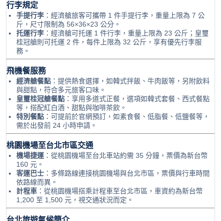
行李規定
手提行李
：經濟艙旅客可攜帶 1 件手提行李，重量上限為 7 公
斤，尺寸限制為 56×36×23 公分。
托運行李
：經濟艙可托運 1 件行李，重量上限為 23 公斤；皇璽
桂冠艙則可托運 2 件，每件上限為 32 公斤，享有優先行李服
務。
飛機餐服務
經濟艙餐點
：提供熱食選擇，如韓式拌飯、牛肉飯等，另附飲料
與甜點，符合多元旅客口味。
皇璽桂冠艙餐點
：享用多道式正餐，選項如韓式套餐、西式餐點
等，搭配紅白酒、甜點與咖啡茶飲。
特別餐點
：可提前於官網預訂，如素食餐、低脂餐、低鹽餐等，
需於出發前 24 小時申請。
桃園機場至台北市區交通
機場捷運
：從桃園機場至台北車站約需 35 分鐘，票價為新台幣
160 元。
客運巴士
：多條路線連接桃園機場與台北市區，票價與行車時間
依路線而異。
計程車
：從桃園機場搭乘計程車至台北市區，車資約為新台幣
1,200 至 1,500 元，視交通狀況而定。
台北旅遊氣候簡介