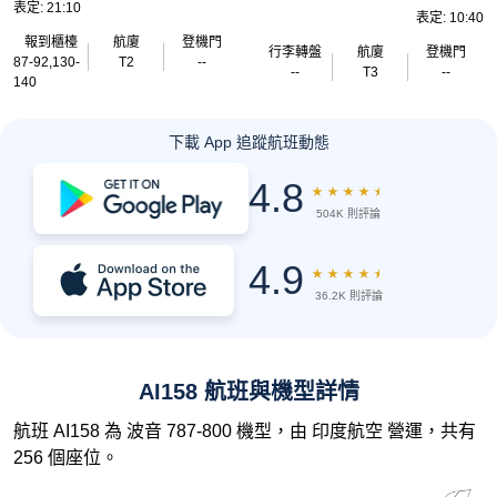
表定: 21:10
表定: 10:40
報到櫃檯
航廈
登機門
行李轉盤
航廈
登機門
87-92,130-
T2
--
--
T3
--
140
下載 App 追蹤航班動態
4.8
★
★
★
★
★
504K 則評論
4.9
★
★
★
★
★
36.2K 則評論
AI158 航班與機型詳情
航班 AI158 為 波音 787-800 機型，由 印度航空 營運，共有
256 個座位。