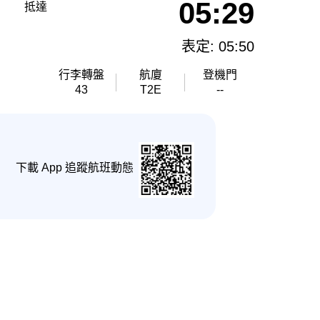
05:29
抵達
表定: 05:50
行李轉盤
航廈
登機門
43
T2E
--
下載 App 追蹤航班動態