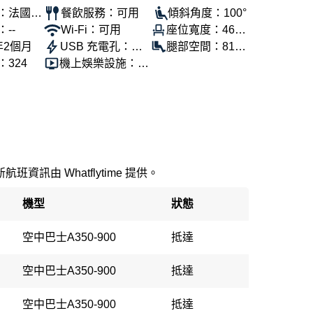
：法國航
餐飲服務：可用
傾斜角度：100°
--
Wi-Fi：可用
座位寬度：46公
年2個月
USB 充電孔：可
分
腿部空間：81公
324
機上娛樂設施：可
用
分
用
新航班資訊由 Whatflytime 提供。
機型
狀態
空中巴士A350-900
抵達
空中巴士A350-900
抵達
空中巴士A350-900
抵達