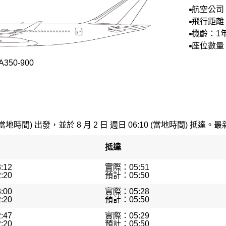
航空公司
空
飛行距離：
機齡：1
座位數量：
50-900
(當地時間) 出發，並於 8 月 2 日 週日 06:10 (當地時間) 抵達。最
抵達
:12
實際：05:51
:20
預計：05:50
:00
實際：05:28
:20
預計：05:50
:47
實際：05:29
:20
預計：05:50