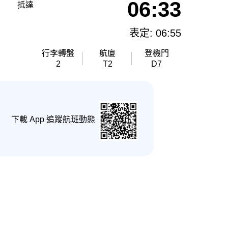
06:33
抵達
表定: 06:55
行李轉盤
航廈
登機門
2
T2
D7
下載 App 追蹤航班動態