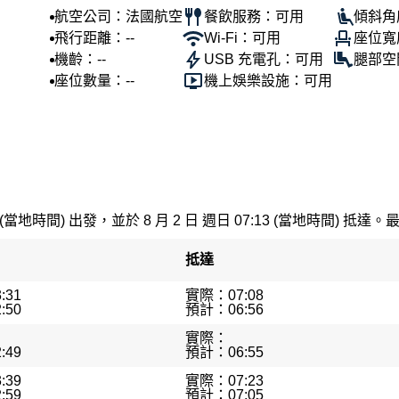
航空公司：法國航空
餐飲服務：可用
傾斜角
飛行距離：--
Wi-Fi：可用
座位寬
機齡：--
USB 充電孔：可用
腿部空
座位數量：--
機上娛樂設施：可用
 (當地時間) 出發，並於 8 月 2 日 週日 07:13 (當地時間) 抵達。
抵達
:31
實際：07:08
:50
預計：06:56
實際：
:49
預計：06:55
:39
實際：07:23
:59
預計：07:05