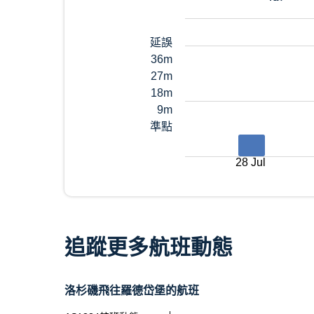
延誤
36m
27m
18m
9m
準點
28 Jul
追蹤更多航班動態
洛杉磯飛往羅德岱堡的航班