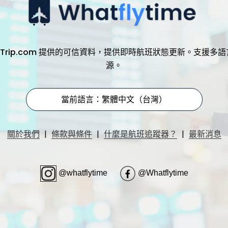
，透過 Trip.com 提供的可信資料，提供即時航班狀態更新。支
源。
當前語言：繁體中文（台灣）
|
|
|
關於我們
條款與條件
什麼是航班追蹤器？
最新消息
@whatflytime
@Whatflytime