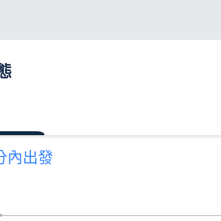
態
 分內出發