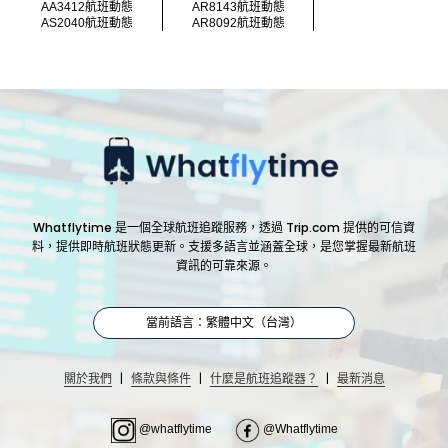
AA3412航班動態
AR8143航班動態
AS2040航班動態
AR8092航班動態
Whatflytime 是一個全球航班追蹤服務，透過 Trip.com 提供的可信資
料，提供即時航班狀態更新。支援多語言並涵蓋全球，是您掌握最新航班
資訊的可靠來源。
當前語言：繁體中文（台灣）
|
|
|
關於我們
條款與條件
什麼是航班追蹤器？
最新消息
@whatflytime
@Whatflytime