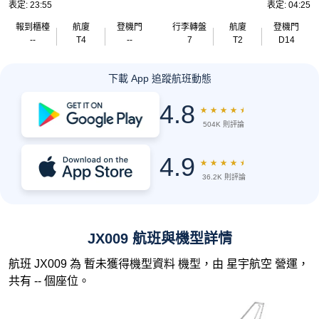
表定: 23:55
表定: 04:25
報到櫃檯
航廈
登機門
行李轉盤
航廈
登機門
--
T4
--
7
T2
D14
下載 App 追蹤航班動態
4.8
★
★
★
★
★
504K 則評論
4.9
★
★
★
★
★
36.2K 則評論
JX009 航班與機型詳情
航班 JX009 為 暫未獲得機型資料 機型，由 星宇航空 營運，
共有 -- 個座位。