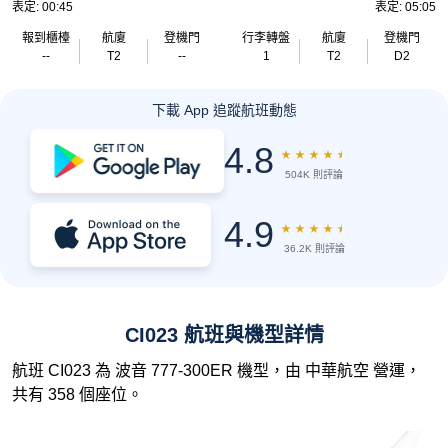
表定: 00:45
表定: 05:05
報到櫃檯
航廈
登機門
行李轉盤
航廈
登機門
--
T2
--
1
T2
D2
下載 App 追蹤航班動態
4.8
★
★
★
★
★
504K 則評論
4.9
★
★
★
★
★
36.2K 則評論
CI023 航班與機型詳情
航班 CI023 為 波音 777-300ER 機型，由 中華航空 營運，
共有 358 個座位。