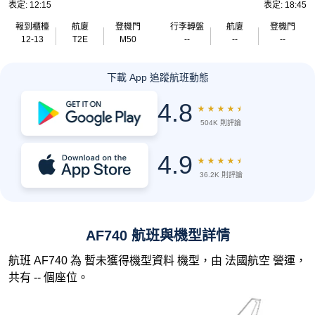
表定: 12:15
表定: 18:45
報到櫃檯
航廈
登機門
行李轉盤
航廈
登機門
12-13
T2E
M50
--
--
--
下載 App 追蹤航班動態
4.8
★
★
★
★
★
504K 則評論
4.9
★
★
★
★
★
36.2K 則評論
AF740 航班與機型詳情
航班 AF740 為 暫未獲得機型資料 機型，由 法國航空 營運，
共有 -- 個座位。