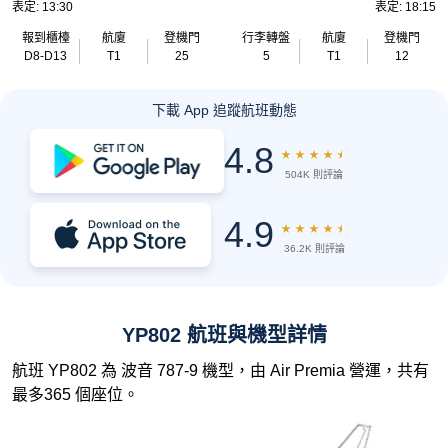
表定: 13:30
表定: 18:15
報到櫃檯
航廈
登機門
行李轉盤
航廈
登機門
D8-D13
T1
25
5
T1
12
下載 App 追蹤航班動態
4.8
★
★
★
★
★
504K 則評論
4.9
★
★
★
★
★
36.2K 則評論
YP802 航班與機型詳情
航班 YP802 為 波音 787-9 機型，由 Air Premia 營運，共有
最多365 個座位。