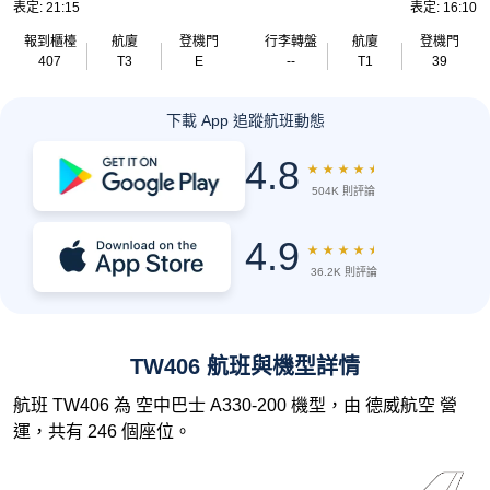
表定: 21:15
表定: 16:10
報到櫃檯
航廈
登機門
行李轉盤
航廈
登機門
407
T3
E
--
T1
39
下載 App 追蹤航班動態
4.8
★
★
★
★
★
504K 則評論
4.9
★
★
★
★
★
36.2K 則評論
TW406 航班與機型詳情
航班 TW406 為 空中巴士 A330-200 機型，由 德威航空 營
運，共有 246 個座位。