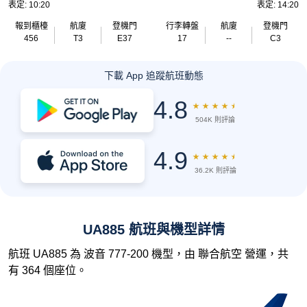
表定: 10:20
表定: 14:20
報到櫃檯
航廈
登機門
行李轉盤
航廈
登機門
456
T3
E37
17
--
C3
下載 App 追蹤航班動態
4.8
★
★
★
★
★
504K 則評論
4.9
★
★
★
★
★
36.2K 則評論
UA885 航班與機型詳情
航班 UA885 為 波音 777-200 機型，由 聯合航空 營運，共
有 364 個座位。