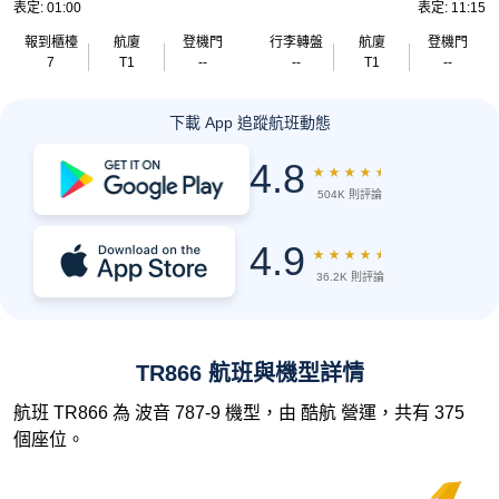
表定: 01:00
表定: 11:15
報到櫃檯
航廈
登機門
行李轉盤
航廈
登機門
7
T1
--
--
T1
--
下載 App 追蹤航班動態
4.8
★
★
★
★
★
504K 則評論
4.9
★
★
★
★
★
36.2K 則評論
TR866 航班與機型詳情
航班 TR866 為 波音 787-9 機型，由 酷航 營運，共有 375
個座位。