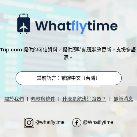
，透過 Trip.com 提供的可信資料，提供即時航班狀態更新。支
源。
當前語言：繁體中文（台灣）
|
|
|
關於我們
條款與條件
什麼是航班追蹤器？
最新消息
@whatflytime
@Whatflytime