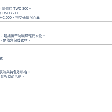
票價約 TWD 300。
TWD350。
0~2,000，視交通情況而異。
°C，建議攜帶防曬與輕便衣物。
°C，需備齊保暖衣物。
式。
表演與特色咖啡店。
展覽與時尚活動。