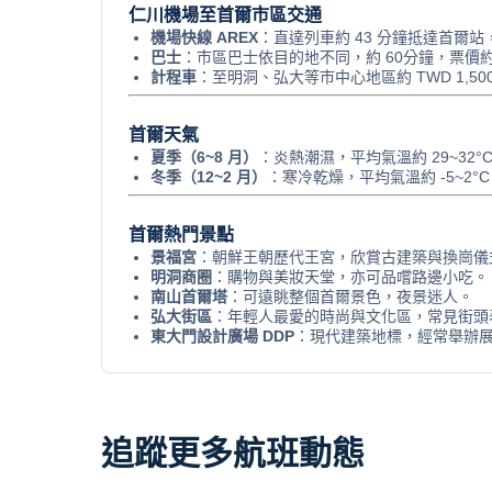
仁川機場至首爾市區交通
機場快線 AREX
：直達列車約 43 分鐘抵達首爾站，
巴士
：市區巴士依目的地不同，約 60分鐘，票價約 
計程車
：至明洞、弘大等市中心地區約 TWD 1,50
首爾天氣
夏季（6~8 月）
：炎熱潮濕，平均氣溫約 29~32
冬季（12~2 月）
：寒冷乾燥，平均氣溫約 -5~2
首爾熱門景點
景福宮
：朝鮮王朝歷代王宮，欣賞古建築與換崗儀
明洞商圈
：購物與美妝天堂，亦可品嚐路邊小吃。
南山首爾塔
：可遠眺整個首爾景色，夜景迷人。
弘大街區
：年輕人最愛的時尚與文化區，常見街頭
東大門設計廣場 DDP
：現代建築地標，經常舉辦
追蹤更多航班動態