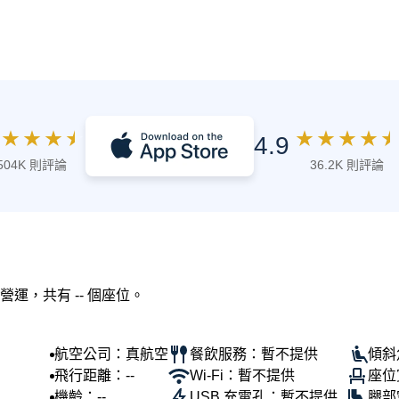
★
★
★
★
★
★
★
★
★
4.9
504K 則評論
36.2K 則評論
 營運，共有 -- 個座位。
航空公司：真航空
餐飲服務：暫不提供
傾斜
飛行距離：--
Wi-Fi：暫不提供
座位
機齡：--
USB 充電孔：暫不提供
腿部