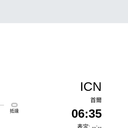
ICN
首爾
06:35
抵達
表定: --:--