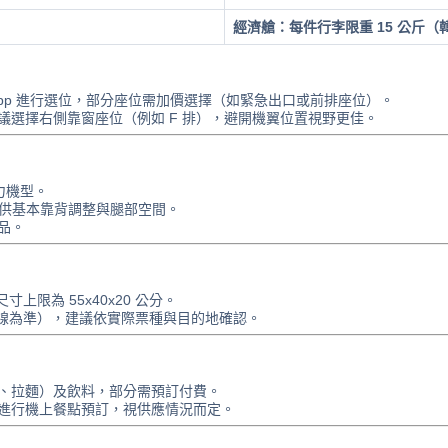
經濟艙：每件行李限重 15 公斤
站、App 進行選位，部分座位需加價選擇（如緊急出口或前排座位）。
議選擇右側靠窗座位（例如 F 排），避開機翼位置視野更佳。
 主力機型。
，提供基本靠背調整與腿部空間。
品。
寸上限為 55x40x20 公分。
國航線為準），建議依實際票種與目的地確認。
、拉麵）及飲料，部分需預訂付費。
r 官網進行機上餐點預訂，視供應情況而定。