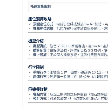
托運重量限制
座位選擇攻略
預選座位方式
：可於訂票時或透過 Jin Air 網
推薦座位選擇
：若想在飛行途中欣賞窗外景色，建
機型介紹
機型資訊
：波音 737-800 窄體客機，為 Jin Air
艙等配置
：僅設經濟艙，座位配置為 3-3 排列
機上設施
：不設個人娛樂系統，提供付費輕食與飲
行李限制
手提行李
：限攜帶 1 件，總重不得超過 10 公斤，尺
託運行李
：經濟艙一般限 1 件 15 公斤（以韓
飛機餐詳情
餐點內容
：航班上提供韓式特色簡餐（如石鍋拌飯
預訂方式
：可於起飛前 48 小時前透過 Jin Ai