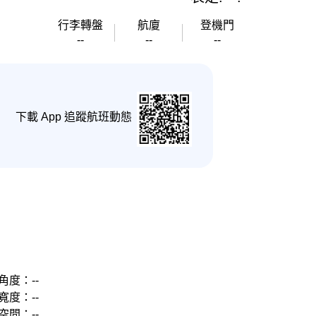
行李轉盤
航廈
登機門
--
--
--
下載 App 追蹤航班動態
角度：--
寬度：--
空間：--