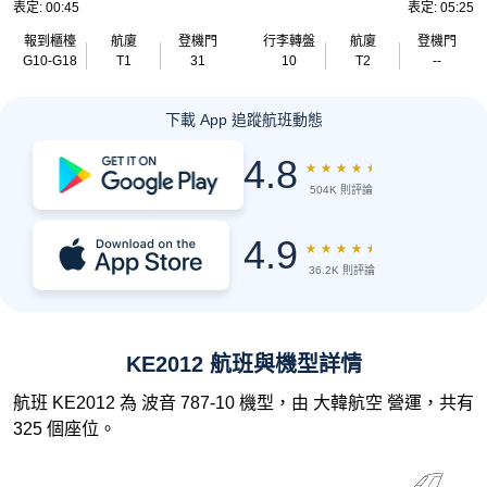
表定: 00:45
表定: 05:25
報到櫃檯
航廈
登機門
行李轉盤
航廈
登機門
G10-G18
T1
31
10
T2
--
下載 App 追蹤航班動態
4.8
★
★
★
★
★
504K 則評論
4.9
★
★
★
★
★
36.2K 則評論
KE2012 航班與機型詳情
航班 KE2012 為 波音 787-10 機型，由 大韓航空 營運，共有
325 個座位。