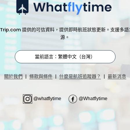
，透過 Trip.com 提供的可信資料，提供即時航班狀態更新。支
源。
當前語言：繁體中文（台灣）
|
|
|
關於我們
條款與條件
什麼是航班追蹤器？
最新消息
@whatflytime
@Whatflytime