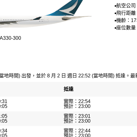
航空公司
空
飛行距離：
機齡：1
座位數量：
330-300
(當地時間) 出發，並於 8 月 2 日 週日 22:52 (當地時間) 抵達。最
抵達
:31
實際：22:54
:05
預計：23:00
:05
實際：23:01
:05
預計：23:00
:34
實際：22:44
:05
預計：23:00