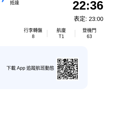
22:36
抵達
表定: 23:00
行李轉盤
航廈
登機門
8
T1
63
下載 App 追蹤航班動態