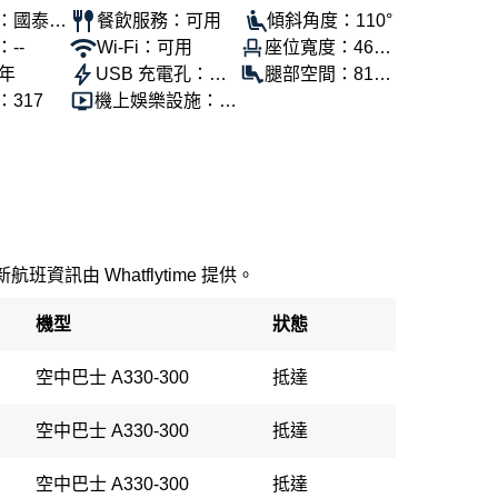
：國泰航
餐飲服務：可用
傾斜角度：110°
--
Wi-Fi：可用
座位寬度：46公
7年
USB 充電孔：可
分
腿部空間：81公
317
機上娛樂設施：可
用
分
用
新航班資訊由 Whatflytime 提供。
機型
狀態
空中巴士 A330-300
抵達
空中巴士 A330-300
抵達
空中巴士 A330-300
抵達