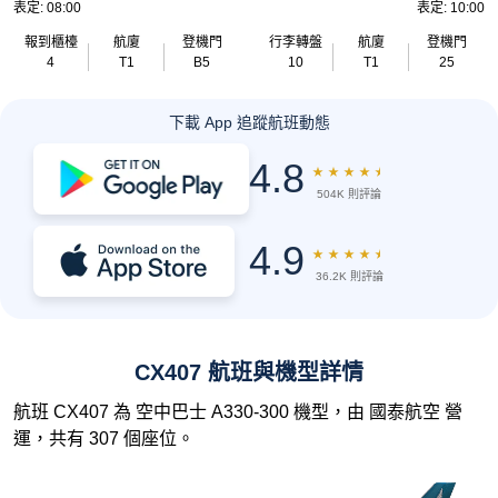
表定: 08:00
表定: 10:00
報到櫃檯
航廈
登機門
行李轉盤
航廈
登機門
4
T1
B5
10
T1
25
下載 App 追蹤航班動態
4.8
★
★
★
★
★
504K 則評論
4.9
★
★
★
★
★
36.2K 則評論
CX407 航班與機型詳情
航班 CX407 為 空中巴士 A330-300 機型，由 國泰航空 營
運，共有 307 個座位。