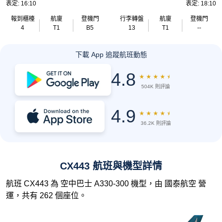
表定: 16:10
表定: 18:10
報到櫃檯
航廈
登機門
行李轉盤
航廈
登機門
4
T1
B5
13
T1
--
下載 App 追蹤航班動態
4.8
★
★
★
★
★
504K 則評論
4.9
★
★
★
★
★
36.2K 則評論
CX443 航班與機型詳情
航班 CX443 為 空中巴士 A330-300 機型，由 國泰航空 營
運，共有 262 個座位。