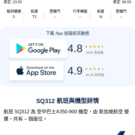
表定: 23:55
表定: 06:55
報到櫃檯
航廈
登機門
行李轉盤
航廈
登機門
3
T3
--
--
N
--
下載 App 追蹤航班動態
4.8
★
★
★
★
★
504K 則評論
4.9
★
★
★
★
★
36.2K 則評論
SQ312 航班與機型詳情
航班 SQ312 為 空中巴士A350-900 機型，由 新加坡航空 營
運，共有 -- 個座位。