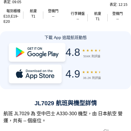
表定: 09:05
表定: 12:15
報到櫃檯
航廈
登機門
行李轉盤
航廈
登機門
E10,E19-
T1
--
--
T1
--
E20
下載 App 追蹤航班動態
4.8
★
★
★
★
★
504K 則評論
4.9
★
★
★
★
★
36.2K 則評論
JL7029 航班與機型詳情
航班 JL7029 為 空中巴士 A330-300 機型，由 日本航空 營
運，共有 -- 個座位。