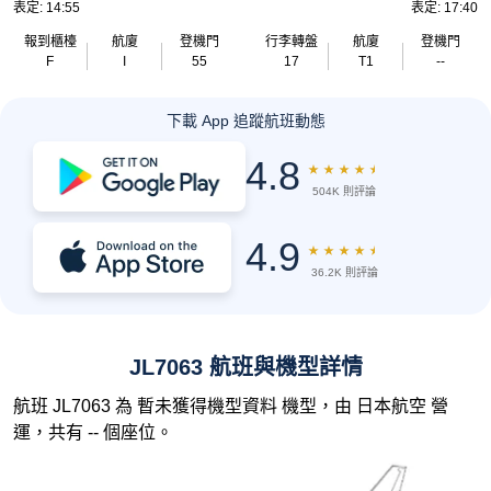
表定: 14:55
表定: 17:40
報到櫃檯
航廈
登機門
行李轉盤
航廈
登機門
F
I
55
17
T1
--
下載 App 追蹤航班動態
4.8
★
★
★
★
★
504K 則評論
4.9
★
★
★
★
★
36.2K 則評論
JL7063 航班與機型詳情
航班 JL7063 為 暫未獲得機型資料 機型，由 日本航空 營
運，共有 -- 個座位。