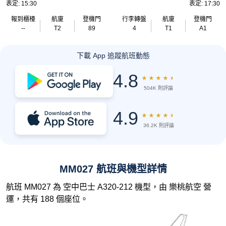
表定: 15:30
表定: 17:30
報到櫃檯
航廈
登機門
行李轉盤
航廈
登機門
--
T2
89
4
T1
A1
下載 App 追蹤航班動態
4.8
★
★
★
★
★
504K 則評論
4.9
★
★
★
★
★
36.2K 則評論
MM027 航班與機型詳情
航班 MM027 為 空中巴士 A320-212 機型，由 樂桃航空 營
運，共有 188 個座位。