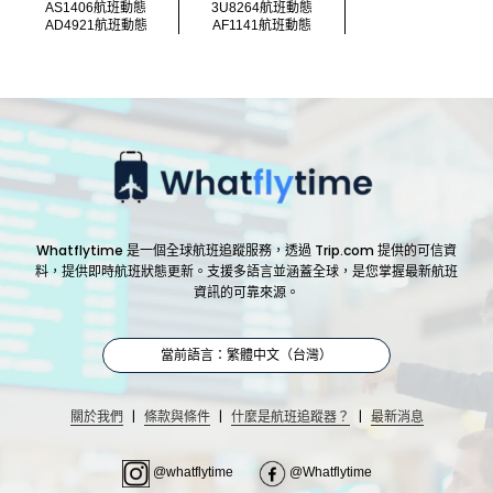
AS1406航班動態
3U8264航班動態
AD4921航班動態
AF1141航班動態
Whatflytime 是一個全球航班追蹤服務，透過 Trip.com 提供的可信資
料，提供即時航班狀態更新。支援多語言並涵蓋全球，是您掌握最新航班
資訊的可靠來源。
當前語言：繁體中文（台灣）
|
|
|
關於我們
條款與條件
什麼是航班追蹤器？
最新消息
@whatflytime
@Whatflytime