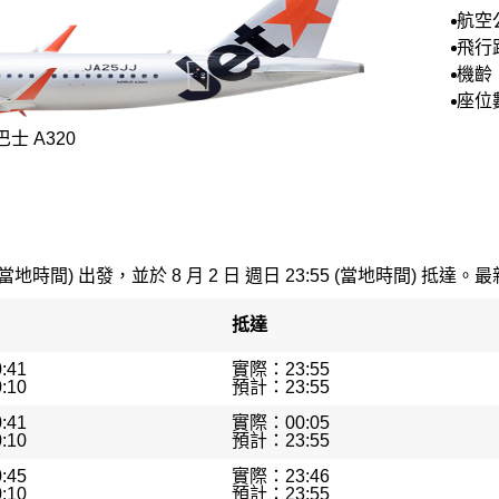
航空
航空
飛行
機齡
月
座位
士 A320
(當地時間) 出發，並於 8 月 2 日 週日 23:55 (當地時間) 抵達。最
抵達
:41
實際：23:55
:10
預計：23:55
:41
實際：00:05
:10
預計：23:55
:45
實際：23:46
:10
預計：23:55