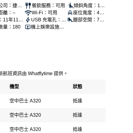
公司：捷星
餐飲服務：可用
傾斜角度：100
距離：--
Wi-Fi：可用
座位寬度：45
°
：11年11個
USB 充電孔：可
公分
腿部空間：74
數量：180
機上娛樂設施：
用
公分
可用
新航班資訊由 Whatflytime 提供。
機型
狀態
空中巴士 A320
抵達
空中巴士 A320
抵達
空中巴士 A320
抵達