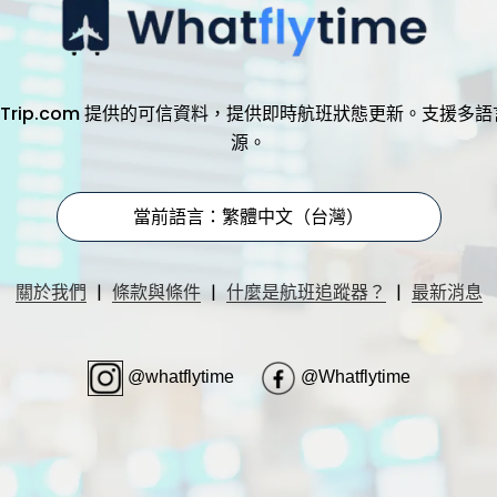
，透過 Trip.com 提供的可信資料，提供即時航班狀態更新。支
源。
當前語言：繁體中文（台灣）
|
|
|
關於我們
條款與條件
什麼是航班追蹤器？
最新消息
@whatflytime
@Whatflytime