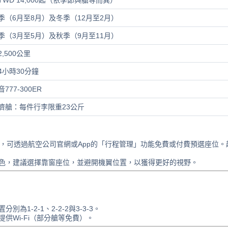
TWD 14,000起（依季節與艙等而異）
季（6月至8月）及冬季（12月至2月）
季（3月至5月）及秋季（9月至11月）
2,500公里
4小時30分鐘
音777-300ER
濟艙：每件行李限重23公斤
時，可透過航空公司官網或App的「行程管理」功能免費或付費預選座位。
色，建議選擇靠窗座位，並避開機翼位置，以獲得更好的視野。
1-2-1、2-2-2與3-3-3。
供Wi-Fi（部分艙等免費）。