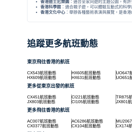
香港迪士尼樂園
：適合全家同遊的主題公園，有許
香港科學館
：適合親子遊，可以體驗互動式的科學
香港文化中心
：舉辦各種藝術表演與展覽，是香港
追蹤更多航班動態
東京飛往香港的航班
CX543航班動態
HX605航班動態
UO64
HX609航班動態
HX631航班動態
UO65
更多從東京出發的航班
CX451航班動態
CI221航班動態
TR87
JX803航班動態
CI105航班動態
JX801
更多飛往香港的航班
AC007航班動態
AC6286航班動態
MU20
CX0377航班動態
CX104航班動態
CX17