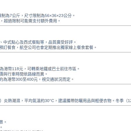
為7公斤，尺寸限制為56×36×23公分。
斤，超過限制可能需支付額外費用。
、中式點心及西式餐點等，品質廣受好評。
預訂餐食，航空公司也會定期推出獨家線上餐食套餐。
為港幣118元，可轉乘地鐵或巴士前往市區。
價與行車時間依路線而異。
為港幣300至400元，視交通狀況而定。
）炎熱潮濕，平均氣溫約30°C，建議攜帶防曬用品與輕便衣物。冬季（12
景。
。