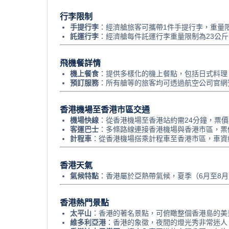
行李限制
手提行李
：經濟艙旅客可攜帶1件手提行李，重量限制
託運行李
：經濟艙每件託運行李重量限制為23公
飛機餐詳情
機上餐食
：提供多樣化的機上餐點，包括日式料理
預訂服務
：所有艙等的旅客均可透過航空公司官網
香港機場至香港市區交通
機場快線
：從香港機場至香港站約需24分鐘，票價
客運巴士
：多條路線連接香港機場與香港市區，票
計程車
：從香港機場搭乘計程車至香港市區，車資約
香港天氣
氣候特點
：香港屬於亞熱帶氣候，夏季（6月至8月
香港熱門景點
太平山
：香港的著名景點，可俯瞰整個香港島的美
維多利亞港
：香港的象徵，夜間的燈光秀非常迷人