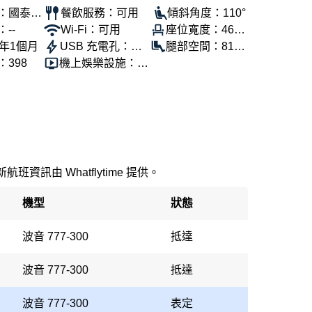
：國泰航
餐飲服務：可用
傾斜角度：110°
--
Wi-Fi：可用
座位寬度：46公
0年1個月
USB 充電孔：可
分
腿部空間：81公
398
機上娛樂設施：可
用
分
用
新航班資訊由 Whatflytime 提供。
機型
狀態
波音 777-300
抵達
波音 777-300
抵達
波音 777-300
表定