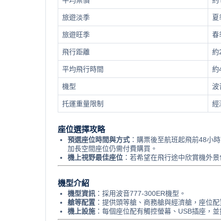
平均票價
約
旅遊淡季
夏
旅遊旺季
春
飛行距離
約
平均飛行時間
約
機型
波
托運重量限制
經
座位選擇攻略
預選座位時間與方式
：購票後至航班起飛前48小
加長空間座位仍需付費購買。
機上視野最佳座位
：若希望在飛行途中欣賞機外景
機型介紹
機型資訊
：採用波音777-300ER機型。
艙等配置
：提供頭等艙、商務艙與經濟艙，座位配置分別為
機上設施
：每個座位配有觸控螢幕、USB插座，並提