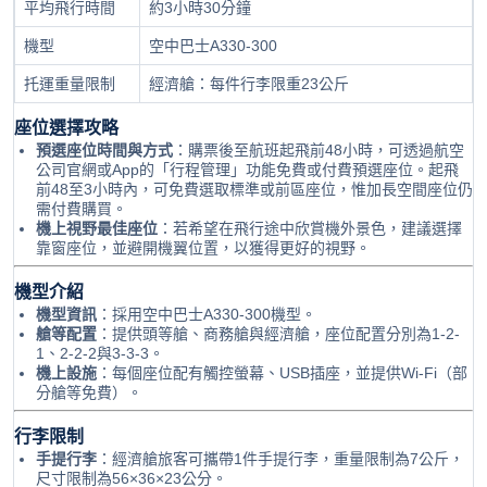
平均飛行時間
約3小時30分鐘
機型
空中巴士A330-300
托運重量限制
經濟艙：每件行李限重23公斤
座位選擇攻略
預選座位時間與方式
：購票後至航班起飛前48小時，可透過航空
公司官網或App的「行程管理」功能免費或付費預選座位。起飛
前48至3小時內，可免費選取標準或前區座位，惟加長空間座位仍
需付費購買。
機上視野最佳座位
：若希望在飛行途中欣賞機外景色，建議選擇
靠窗座位，並避開機翼位置，以獲得更好的視野。
機型介紹
機型資訊
：採用空中巴士A330-300機型。
艙等配置
：提供頭等艙、商務艙與經濟艙，座位配置分別為1-2-
1、2-2-2與3-3-3。
機上設施
：每個座位配有觸控螢幕、USB插座，並提供Wi-Fi（部
分艙等免費）。
行李限制
手提行李
：經濟艙旅客可攜帶1件手提行李，重量限制為7公斤，
尺寸限制為56×36×23公分。