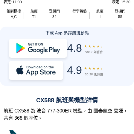
表定: 11:00
表定: 15:30
報到櫃檯
航廈
登機門
行李轉盤
航廈
登機門
A,C
T1
34
--
I
55
下載 App 追蹤航班動態
4.8
★
★
★
★
★
504K 則評論
4.9
★
★
★
★
★
36.2K 則評論
CX588 航班與機型詳情
航班 CX588 為 波音 777-300ER 機型，由 國泰航空 營運，
共有 368 個座位。