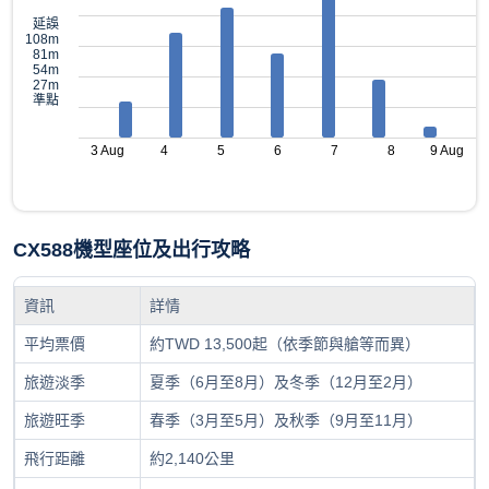
延誤
108m
81m
54m
27m
準點
3 Aug
4
5
6
7
8
9 Aug
CX588機型座位及出行攻略
資訊
詳情
平均票價
約TWD 13,500起（依季節與艙等而異）
旅遊淡季
夏季（6月至8月）及冬季（12月至2月）
旅遊旺季
春季（3月至5月）及秋季（9月至11月）
飛行距離
約2,140公里