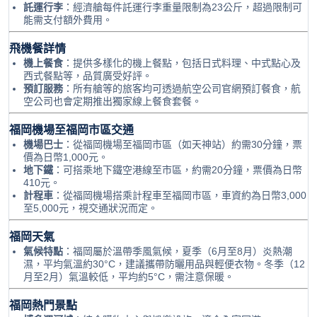
託運行李
：經濟艙每件託運行李重量限制為23公斤，超過限制可
能需支付額外費用。
飛機餐詳情
機上餐食
：提供多樣化的機上餐點，包括日式料理、中式點心及
西式餐點等，品質廣受好評。
預訂服務
：所有艙等的旅客均可透過航空公司官網預訂餐食，航
空公司也會定期推出獨家線上餐食套餐。
福岡機場至福岡市區交通
機場巴士
：從福岡機場至福岡市區（如天神站）約需30分鐘，票
價為日幣1,000元。
地下鐵
：可搭乘地下鐵空港線至市區，約需20分鐘，票價為日幣
410元。
計程車
：從福岡機場搭乘計程車至福岡市區，車資約為日幣3,000
至5,000元，視交通狀況而定。
福岡天氣
氣候特點
：福岡屬於溫帶季風氣候，夏季（6月至8月）炎熱潮
濕，平均氣溫約30°C，建議攜帶防曬用品與輕便衣物。冬季（12
月至2月）氣溫較低，平均約5°C，需注意保暖。
福岡熱門景點