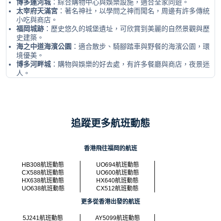
博多運河城
：綜合購物中心與娛樂設施，適合全家同遊。
太宰府天滿宮
：著名神社，以學問之神而聞名，周邊有許多傳統
小吃與商店。
福岡城跡
：歷史悠久的城堡遺址，可欣賞到美麗的自然景觀與歷
史建築。
海之中道海濱公園
：適合散步、騎腳踏車與野餐的海濱公園，環
境優美。
博多河畔城
：購物與娛樂的好去處，有許多餐廳與商店，夜景迷
人。
追蹤更多航班動態
香港飛往福岡的航班
HB308航班動態
UO694航班動態
CX588航班動態
UO600航班動態
HX638航班動態
HX640航班動態
UO638航班動態
CX512航班動態
更多從香港出發的航班
5J241航班動態
AY5099航班動態