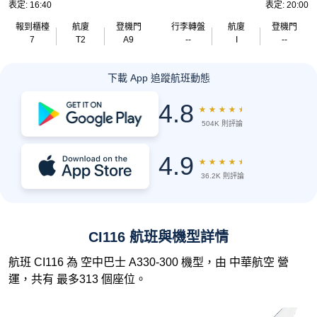
表定: 16:40
表定: 20:00
報到櫃檯
航廈
登機門
行李轉盤
航廈
登機門
7
T2
A9
--
I
--
下載 App 追蹤航班動態
4.8
★
★
★
★
★
504K 則評論
4.9
★
★
★
★
★
36.2K 則評論
CI116 航班與機型詳情
航班 CI116 為 空中巴士 A330-300 機型，由 中華航空 營
運，共有 最多313 個座位。