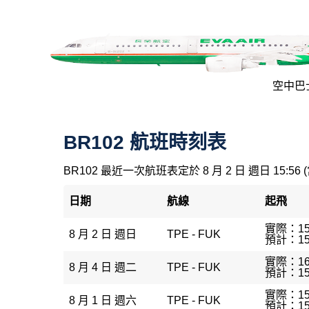
空中巴士
BR102 航班時刻表
BR102 最近一次航班表定於 8 月 2 日 週日 15:56 
日期
航線
起飛
實際：15
8 月 2 日 週日
TPE - FUK
預計：15
實際：16
8 月 4 日 週二
TPE - FUK
預計：15
實際：15
8 月 1 日 週六
TPE - FUK
預計：15