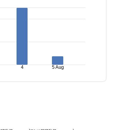
4
5 Aug