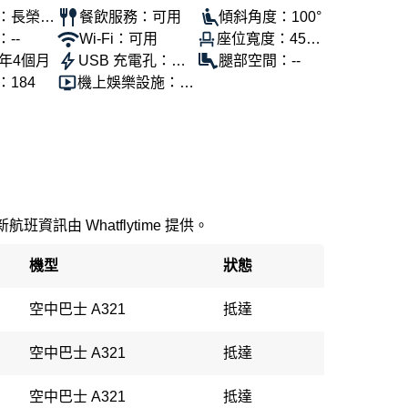
：長榮航
餐飲服務：可用
傾斜角度：100°
--
Wi-Fi：可用
座位寬度：45公
1年4個月
USB 充電孔：可
分
腿部空間：--
184
機上娛樂設施：可
用
用
新航班資訊由 Whatflytime 提供。
機型
狀態
空中巴士 A321
抵達
空中巴士 A321
抵達
空中巴士 A321
抵達