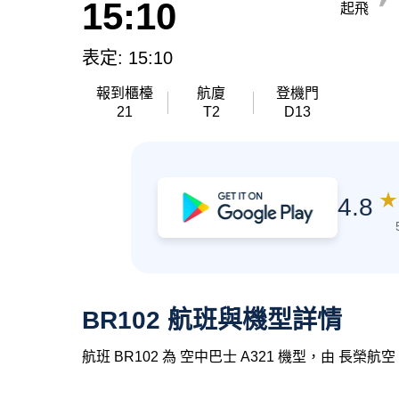
15:10
起飛
表定: 15:10
報到櫃檯
航廈
登機門
21
T2
D13
★
4.8
BR102 航班與機型詳情
航班 BR102 為 空中巴士 A321 機型，由 長榮航