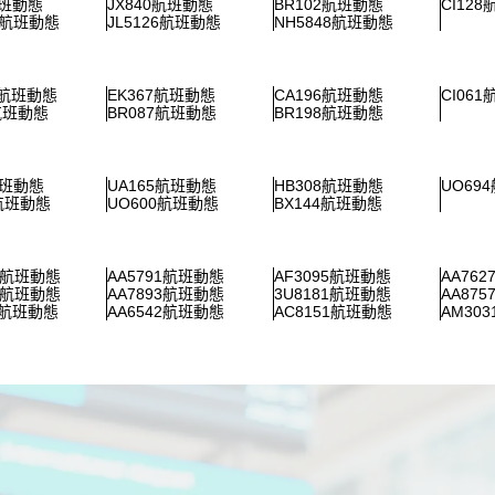
航班動態
JX840航班動態
BR102航班動態
CI12
2航班動態
JL5126航班動態
NH5848航班動態
2航班動態
EK367航班動態
CA196航班動態
CI06
9航班動態
BR087航班動態
BR198航班動態
航班動態
UA165航班動態
HB308航班動態
UO69
4航班動態
UO600航班動態
BX144航班動態
67航班動態
AA5791航班動態
AF3095航班動態
AA76
37航班動態
AA7893航班動態
3U8181航班動態
AA87
7航班動態
AA6542航班動態
AC8151航班動態
AM30