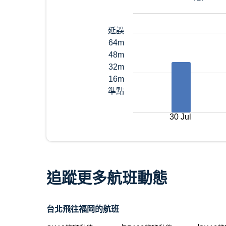
延誤
64m
48m
32m
16m
準點
30 Jul
追蹤更多航班動態
台北飛往福岡的航班