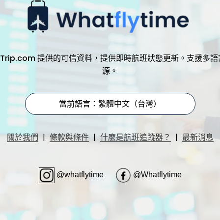
，透過 Trip.com 提供的可信資料，提供即時航班狀態更新。支
源。
當前語言：繁體中文（台灣）
|
|
|
關於我們
條款與條件
什麼是航班追蹤器？
最新消息
@whatflytime
@Whatflytime