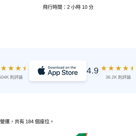
飛行時間：2 小時 10 分
★
★
★
★
★
★
★
★
★
4.9
504K 則評論
36.2K 則評論
空 營運，共有 184 個座位。