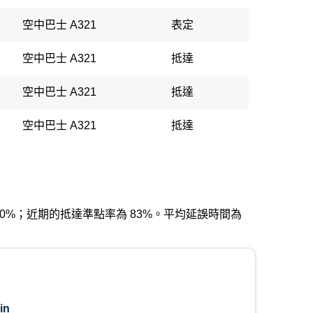
空中巴士 A321
表定
空中巴士 A321
抵達
空中巴士 A321
抵達
空中巴士 A321
抵達
點率為 80%；近期的抵達準點率為 83%。平均延誤時間為
in