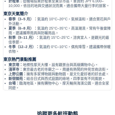
計程車：
從機場搭乘計程車至東京市區，車資約 JPY 6,000–
10,000，依目的地與交通狀況而異，適合攜帶大量行李的旅客。
東京天氣簡介
春季（3–5 月）：
氣溫約 10°C–20°C，氣候溫和，適合賞花與戶
外活動。
夏季（6–8 月）：
氣溫約 25°C–35°C，高溫潮濕，常有午後雷陣
雨，建議攜帶雨具與防曬用品。
秋季（9–11 月）：
氣溫約 15°C–25°C，涼爽宜人，是觀光的最
佳季節。
冬季（12–2 月）：
氣溫約 0°C–10°C，偶有降雪，建議攜帶保暖
衣物。
東京熱門景點推薦
東京塔：
地標性摩天大樓，設有觀景台與高級購物中心。
淺草寺：
東京最古老的寺廟之一，周邊有熱鬧的仲見世商店街。
上野公園：
擁有多家博物館與動物園，是文化愛好者的好去處。
新宿御苑：
結合日式與西式庭園的綠地，四季皆有不同風貌。
台場：
臨海地區，擁有購物中心、摩天輪與海濱公園，適合全家
同遊。
追蹤更多航班動態