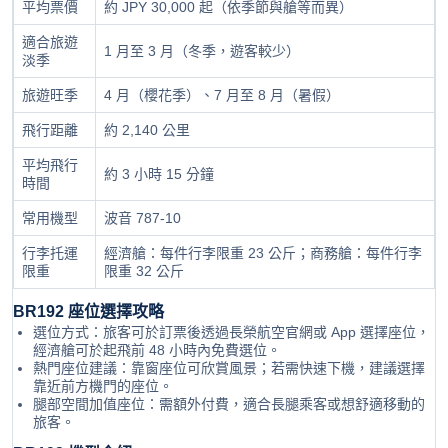
平均票價
約 JPY 30,000 起（依季節與艙等而異）
適合旅遊
1 月至 3 月（冬季，遊客較少）
淡季
旅遊旺季
4 月（櫻花季）、7 月至 8 月（暑假）
飛行距離
約 2,140 公里
平均飛行
約 3 小時 15 分鐘
時間
常用機型
波音 787-10
行李托運
經濟艙：每件行李限重 23 公斤；商務艙：每件行李
限重
限重 32 公斤
BR192 座位選擇攻略
選位方式：旅客可於訂票後透過長榮航空官網或 App 選擇座位，
經濟艙可於起飛前 48 小時內免費選位。
熱門座位建議：靠窗座位可欣賞風景；若需快速下機，建議選擇
靠近前方機門的座位。
腿部空間加值座位：需額外付費，適合長腿乘客或想舒適移動的
旅客。