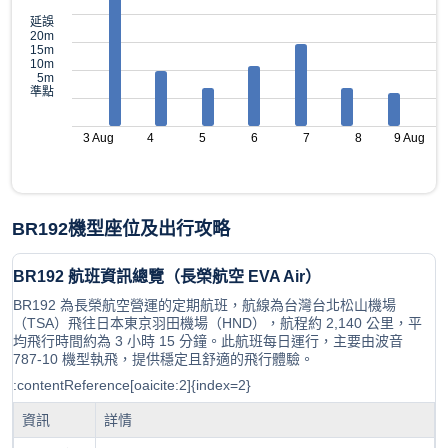
延誤
20m
15m
10m
5m
準點
3 Aug
4
5
6
7
8
9 Aug
BR192機型座位及出行攻略
BR192 航班資訊總覽（長榮航空 EVA Air）
BR192 為長榮航空營運的定期航班，航線為台灣台北松山機場
（TSA）飛往日本東京羽田機場（HND），航程約 2,140 公里，平
均飛行時間約為 3 小時 15 分鐘。此航班每日運行，主要由波音
787-10 機型執飛，提供穩定且舒適的飛行體驗。
:contentReference[oaicite:2]{index=2}
資訊
詳情