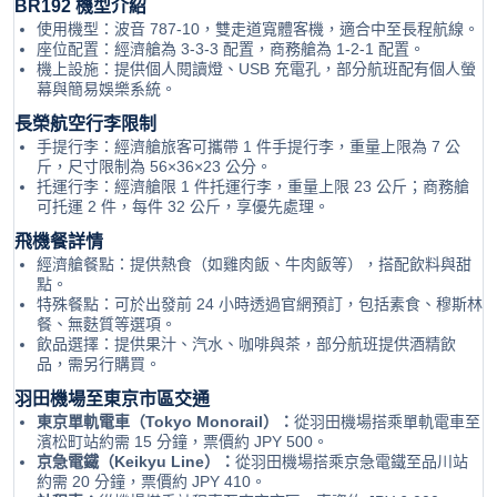
BR192 機型介紹
使用機型：波音 787-10，雙走道寬體客機，適合中至長程航線。
座位配置：經濟艙為 3-3-3 配置，商務艙為 1-2-1 配置。
機上設施：提供個人閱讀燈、USB 充電孔，部分航班配有個人螢
幕與簡易娛樂系統。
長榮航空行李限制
手提行李：經濟艙旅客可攜帶 1 件手提行李，重量上限為 7 公
斤，尺寸限制為 56×36×23 公分。
托運行李：經濟艙限 1 件托運行李，重量上限 23 公斤；商務艙
可托運 2 件，每件 32 公斤，享優先處理。
飛機餐詳情
經濟艙餐點：提供熱食（如雞肉飯、牛肉飯等），搭配飲料與甜
點。
特殊餐點：可於出發前 24 小時透過官網預訂，包括素食、穆斯林
餐、無麩質等選項。
飲品選擇：提供果汁、汽水、咖啡與茶，部分航班提供酒精飲
品，需另行購買。
羽田機場至東京市區交通
東京單軌電車（Tokyo Monorail）：
從羽田機場搭乘單軌電車至
濱松町站約需 15 分鐘，票價約 JPY 500。
京急電鐵（Keikyu Line）：
從羽田機場搭乘京急電鐵至品川站
約需 20 分鐘，票價約 JPY 410。