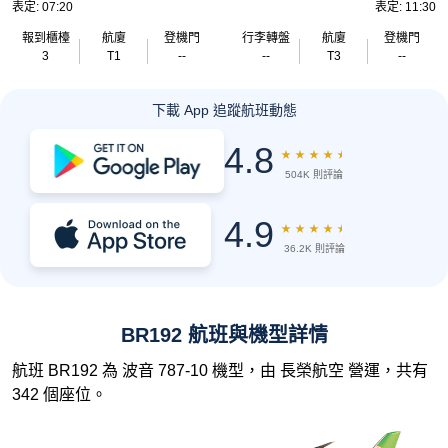
表定: 07:20
表定: 11:30
報到櫃檯
航廈
登機門
行李轉盤
航廈
登機門
3
T1
--
--
T3
--
下載 App 追蹤航班動態
4.8
★
★
★
★
★
504K 則評論
4.9
★
★
★
★
★
36.2K 則評論
BR192 航班與機型詳情
航班 BR192 為 波音 787-10 機型，由 長榮航空 營運，共有
342 個座位。