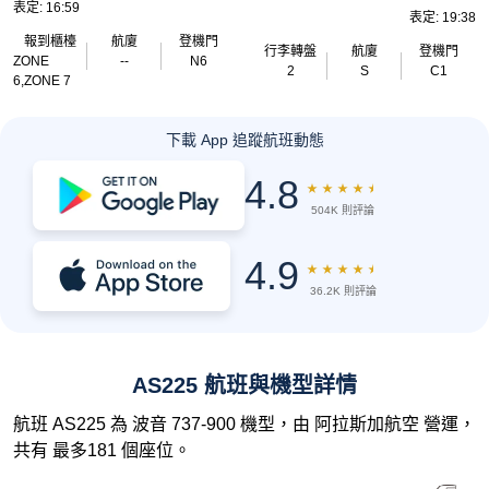
表定: 16:59
表定: 19:38
報到櫃檯
航廈
登機門
行李轉盤
航廈
登機門
ZONE
--
N6
2
S
C1
6,ZONE 7
下載 App 追蹤航班動態
4.8
★
★
★
★
★
504K 則評論
4.9
★
★
★
★
★
36.2K 則評論
AS225 航班與機型詳情
航班 AS225 為 波音 737-900 機型，由 阿拉斯加航空 營運，
共有 最多181 個座位。