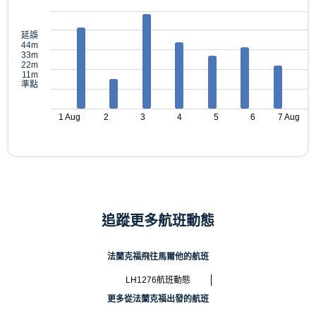
延誤
44m
33m
22m
11m
準點
1 Aug
2
3
4
5
6
7 Aug
追蹤更多航班動態
法蘭克福飛往馬爾他的航班
LH1276航班動態
更多從法蘭克福出發的航班