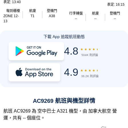
表定: 13:40
表定: 16:15
報到櫃檯
航廈
登機門
行李轉盤
航廈
登機門
ZONE 12-
T1
A38
--
--
--
13
下載 App 追蹤航班動態
4.8
★
★
★
★
★
504K 則評論
4.9
★
★
★
★
★
36.2K 則評論
AC9269 航班與機型詳情
航班 AC9269 為 空中巴士 A321 機型，由 加拿大航空 營
運，共有 -- 個座位。