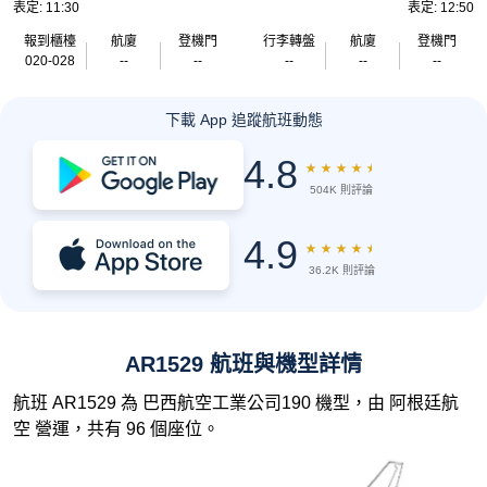
表定: 11:30
表定: 12:50
報到櫃檯
航廈
登機門
行李轉盤
航廈
登機門
020-028
--
--
--
--
--
下載 App 追蹤航班動態
4.8
★
★
★
★
★
504K 則評論
4.9
★
★
★
★
★
36.2K 則評論
AR1529 航班與機型詳情
航班 AR1529 為 巴西航空工業公司190 機型，由 阿根廷航
空 營運，共有 96 個座位。