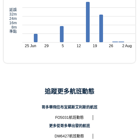
延誤
32m
24m
16m
8m
準點
25 Jun
29
5
12
19
26
2 Aug
追蹤更多航班動態
哥多華飛往布宜諾斯艾利斯的航班
FO5031航班動態
更多從哥多華出發的航班
DM6427航班動態