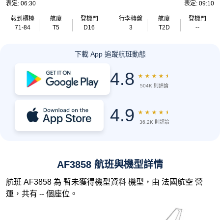
表定: 06:30
表定: 09:10
報到櫃檯
航廈
登機門
行李轉盤
航廈
登機門
71-84
T5
D16
3
T2D
--
下載 App 追蹤航班動態
4.8
★
★
★
★
★
504K 則評論
4.9
★
★
★
★
★
36.2K 則評論
AF3858 航班與機型詳情
航班 AF3858 為 暫未獲得機型資料 機型，由 法國航空 營
運，共有 -- 個座位。