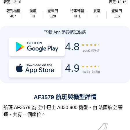
表定: 13:10
表定: 18:16
報到櫃檯
航廈
登機門
行李轉盤
航廈
登機門
407
T3
E20
INTL
I
E16
下載 App 追蹤航班動態
4.8
★
★
★
★
★
504K 則評論
4.9
★
★
★
★
★
36.2K 則評論
AF3579 航班與機型詳情
航班 AF3579 為 空中巴士 A330-900 機型，由 法國航空 營
運，共有 -- 個座位。