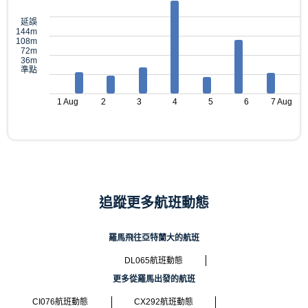
延誤
144m
108m
72m
36m
準點
1 Aug
2
3
4
5
6
7 Aug
追蹤更多航班動態
羅馬飛往亞特蘭大的航班
DL065航班動態
更多從羅馬出發的航班
CI076航班動態
CX292航班動態