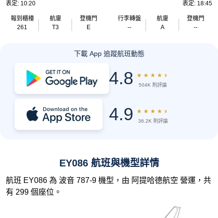
表定: 10:20
表定: 18:45
報到櫃檯
航廈
登機門
行李轉盤
航廈
登機門
261
T3
E
--
A
--
下載 App 追蹤航班動態
4.8
★
★
★
★
★
504K 則評論
4.9
★
★
★
★
★
36.2K 則評論
EY086 航班與機型詳情
航班 EY086 為 波音 787-9 機型，由 阿提哈德航空 營運，共
有 299 個座位。