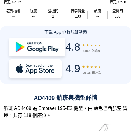
表定: 03:15
表定: 05:10
報到櫃檯
航廈
登機門
行李轉盤
航廈
登機門
--
--
2
103
--
103
下載 App 追蹤航班動態
4.8
★
★
★
★
★
504K 則評論
4.9
★
★
★
★
★
36.2K 則評論
AD4409 航班與機型詳情
航班 AD4409 為 Embraer 195-E2 機型，由 藍色巴西航空 營
運，共有 118 個座位。