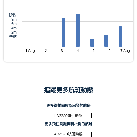
延誤
8m
6m
4m
2m
準點
1 Aug
2
3
4
5
6
7 Aug
追蹤更多航班動態
更多從帕爾馬斯出發的航班
LA3280航班動態
更多飛往貝羅奧利松提的航班
AD4570航班動態