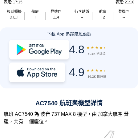
表定: 17:15
表定: 21:10
報到櫃檯
航廈
登機門
行李轉盤
航廈
登機門
D,E,F
I
114
--
T2
--
下載 App 追蹤航班動態
4.8
★
★
★
★
★
504K 則評論
4.9
★
★
★
★
★
36.2K 則評論
AC7540 航班與機型詳情
航班 AC7540 為 波音 737 MAX 8 機型，由 加拿大航空 營
運，共有 -- 個座位。