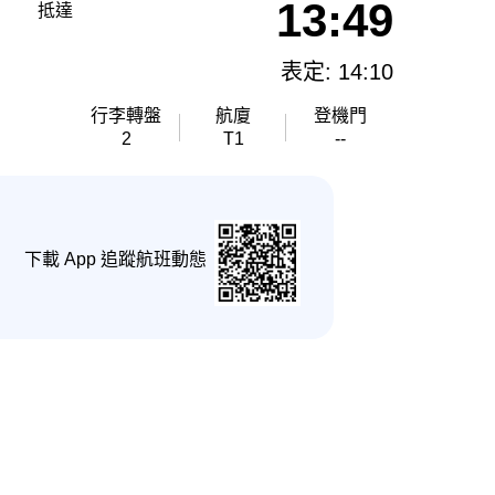
13:49
抵達
表定: 14:10
行李轉盤
航廈
登機門
2
T1
--
下載 App 追蹤航班動態