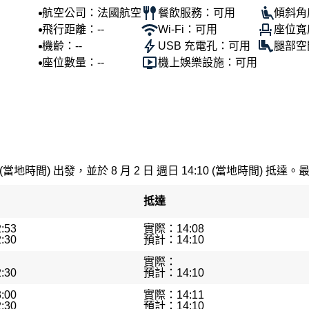
航空公司：法國航空
餐飲服務：可用
傾斜角
飛行距離：--
Wi-Fi：可用
座位寬
機齡：--
USB 充電孔：可用
腿部空
座位數量：--
機上娛樂設施：可用
 (當地時間) 出發，並於 8 月 2 日 週日 14:10 (當地時間) 抵達。
抵達
:53
實際：14:08
:30
預計：14:10
實際：
:30
預計：14:10
:00
實際：14:11
:30
預計：14:10