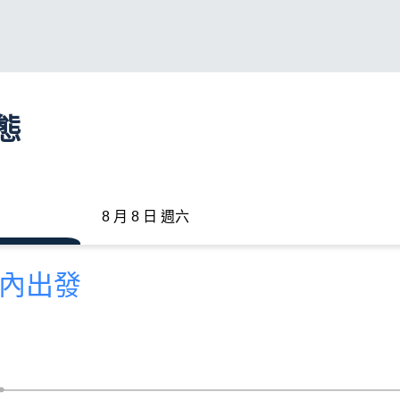
態
8 月 8 日 週六
分內出發