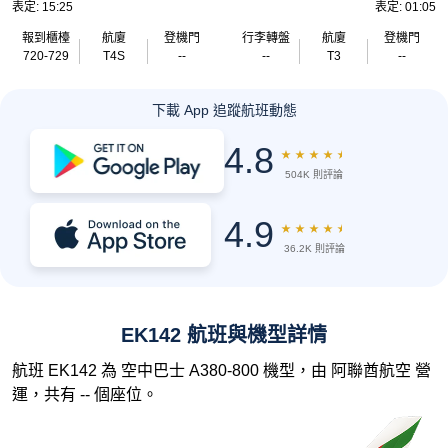
表定: 15:25
表定: 01:05
報到櫃檯
航廈
登機門
行李轉盤
航廈
登機門
720-729
T4S
--
--
T3
--
下載 App 追蹤航班動態
4.8
★
★
★
★
★
504K 則評論
4.9
★
★
★
★
★
36.2K 則評論
EK142 航班與機型詳情
航班 EK142 為 空中巴士 A380-800 機型，由 阿聯酋航空 營
運，共有 -- 個座位。