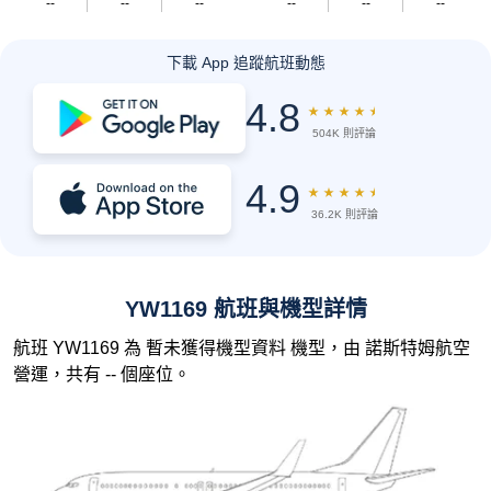
--
--
--
--
--
--
下載 App 追蹤航班動態
4.8
★
★
★
★
★
504K 則評論
4.9
★
★
★
★
★
36.2K 則評論
YW1169 航班與機型詳情
航班 YW1169 為 暫未獲得機型資料 機型，由 諾斯特姆航空
營運，共有 -- 個座位。