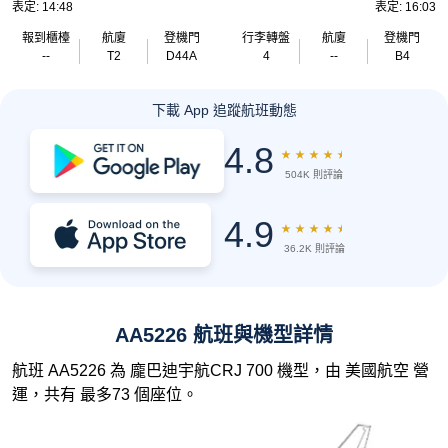
表定: 14:48
表定: 16:03
報到櫃檯
航廈
登機門
行李轉盤
航廈
登機門
--
T2
D44A
4
--
B4
下載 App 追蹤航班動態
4.8
★
★
★
★
★
504K 則評論
4.9
★
★
★
★
★
36.2K 則評論
AA5226 航班與機型詳情
航班 AA5226 為 龐巴迪宇航CRJ 700 機型，由 美國航空 營
運，共有 最多73 個座位。