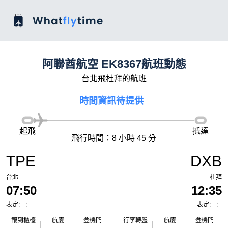
阿聯酋航空 EK8367航班動態
台北飛杜拜的航班
時間資訊待提供
起飛
抵達
飛行時間：8 小時 45 分
TPE
DXB
台北
杜拜
07:50
12:35
表定: --:--
表定: --:--
報到櫃檯
航廈
登機門
行李轉盤
航廈
登機門