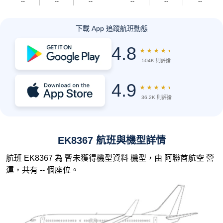
--
--
--
--
--
--
下載 App 追蹤航班動態
4.8
★
★
★
★
★
504K 則評論
4.9
★
★
★
★
★
36.2K 則評論
EK8367 航班與機型詳情
航班 EK8367 為 暫未獲得機型資料 機型，由 阿聯酋航空 營
運，共有 -- 個座位。