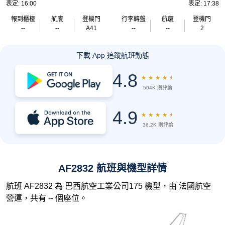
表定: 16:00
表定: 17:38
報到櫃檯
航廈
登機門
行李轉盤
航廈
登機門
--
--
A41
--
--
2
下載 App 追蹤航班動態
4.8
★
★
★
★
★
504K 則評論
4.9
★
★
★
★
★
36.2K 則評論
AF2832 航班與機型詳情
航班 AF2832 為 巴西航空工業公司175 機型，由 法國航空
營運，共有 -- 個座位。